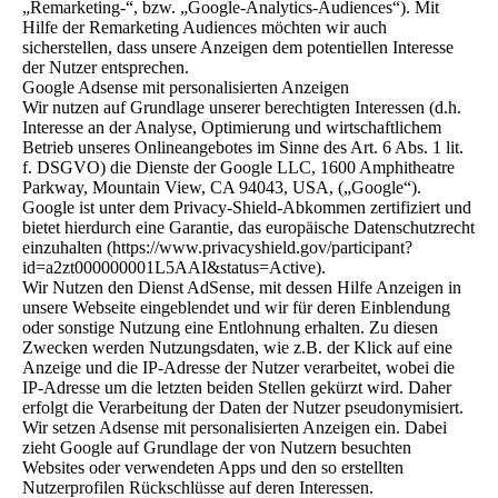
„Remarketing-“, bzw. „Google-Analytics-Audiences“). Mit
Hilfe der Remarketing Audiences möchten wir auch
sicherstellen, dass unsere Anzeigen dem potentiellen Interesse
der Nutzer entsprechen.
Google Adsense mit personalisierten Anzeigen
Wir nutzen auf Grundlage unserer berechtigten Interessen (d.h.
Interesse an der Analyse, Optimierung und wirtschaftlichem
Betrieb unseres Onlineangebotes im Sinne des Art. 6 Abs. 1 lit.
f. DSGVO) die Dienste der Google LLC, 1600 Amphitheatre
Parkway, Mountain View, CA 94043, USA, („Google“).
Google ist unter dem Privacy-Shield-Abkommen zertifiziert und
bietet hierdurch eine Garantie, das europäische Datenschutzrecht
einzuhalten (https://www.privacyshield.gov/participant?
id=a2zt000000001L5AAI&status=Active).
Wir Nutzen den Dienst AdSense, mit dessen Hilfe Anzeigen in
unsere Webseite eingeblendet und wir für deren Einblendung
oder sonstige Nutzung eine Entlohnung erhalten. Zu diesen
Zwecken werden Nutzungsdaten, wie z.B. der Klick auf eine
Anzeige und die IP-Adresse der Nutzer verarbeitet, wobei die
IP-Adresse um die letzten beiden Stellen gekürzt wird. Daher
erfolgt die Verarbeitung der Daten der Nutzer pseudonymisiert.
Wir setzen Adsense mit personalisierten Anzeigen ein. Dabei
zieht Google auf Grundlage der von Nutzern besuchten
Websites oder verwendeten Apps und den so erstellten
Nutzerprofilen Rückschlüsse auf deren Interessen.