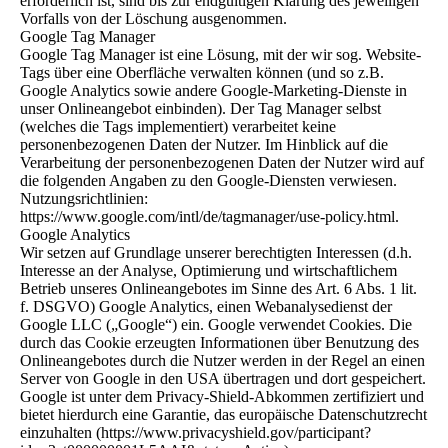
erforderlich ist, sind bis zur endgültigen Klärung des jeweiligen
Vorfalls von der Löschung ausgenommen.
Google Tag Manager
Google Tag Manager ist eine Lösung, mit der wir sog. Website-
Tags über eine Oberfläche verwalten können (und so z.B.
Google Analytics sowie andere Google-Marketing-Dienste in
unser Onlineangebot einbinden). Der Tag Manager selbst
(welches die Tags implementiert) verarbeitet keine
personenbezogenen Daten der Nutzer. Im Hinblick auf die
Verarbeitung der personenbezogenen Daten der Nutzer wird auf
die folgenden Angaben zu den Google-Diensten verwiesen.
Nutzungsrichtlinien:
https://www.google.com/intl/de/tagmanager/use-policy.html.
Google Analytics
Wir setzen auf Grundlage unserer berechtigten Interessen (d.h.
Interesse an der Analyse, Optimierung und wirtschaftlichem
Betrieb unseres Onlineangebotes im Sinne des Art. 6 Abs. 1 lit.
f. DSGVO) Google Analytics, einen Webanalysedienst der
Google LLC („Google“) ein. Google verwendet Cookies. Die
durch das Cookie erzeugten Informationen über Benutzung des
Onlineangebotes durch die Nutzer werden in der Regel an einen
Server von Google in den USA übertragen und dort gespeichert.
Google ist unter dem Privacy-Shield-Abkommen zertifiziert und
bietet hierdurch eine Garantie, das europäische Datenschutzrecht
einzuhalten (https://www.privacyshield.gov/participant?