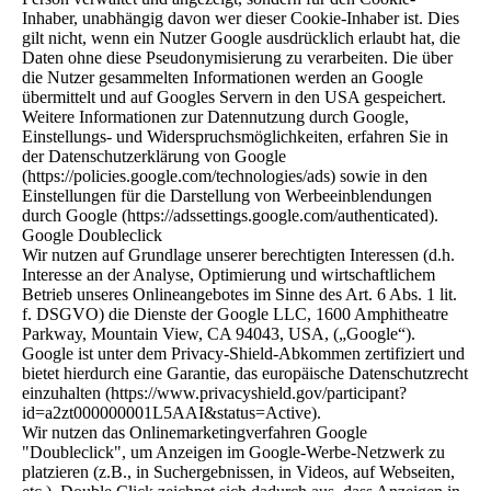
Inhaber, unabhängig davon wer dieser Cookie-Inhaber ist. Dies
gilt nicht, wenn ein Nutzer Google ausdrücklich erlaubt hat, die
Daten ohne diese Pseudonymisierung zu verarbeiten. Die über
die Nutzer gesammelten Informationen werden an Google
übermittelt und auf Googles Servern in den USA gespeichert.
Weitere Informationen zur Datennutzung durch Google,
Einstellungs- und Widerspruchsmöglichkeiten, erfahren Sie in
der Datenschutzerklärung von Google
(https://policies.google.com/technologies/ads) sowie in den
Einstellungen für die Darstellung von Werbeeinblendungen
durch Google (https://adssettings.google.com/authenticated).
Google Doubleclick
Wir nutzen auf Grundlage unserer berechtigten Interessen (d.h.
Interesse an der Analyse, Optimierung und wirtschaftlichem
Betrieb unseres Onlineangebotes im Sinne des Art. 6 Abs. 1 lit.
f. DSGVO) die Dienste der Google LLC, 1600 Amphitheatre
Parkway, Mountain View, CA 94043, USA, („Google“).
Google ist unter dem Privacy-Shield-Abkommen zertifiziert und
bietet hierdurch eine Garantie, das europäische Datenschutzrecht
einzuhalten (https://www.privacyshield.gov/participant?
id=a2zt000000001L5AAI&status=Active).
Wir nutzen das Onlinemarketingverfahren Google
"Doubleclick", um Anzeigen im Google-Werbe-Netzwerk zu
platzieren (z.B., in Suchergebnissen, in Videos, auf Webseiten,