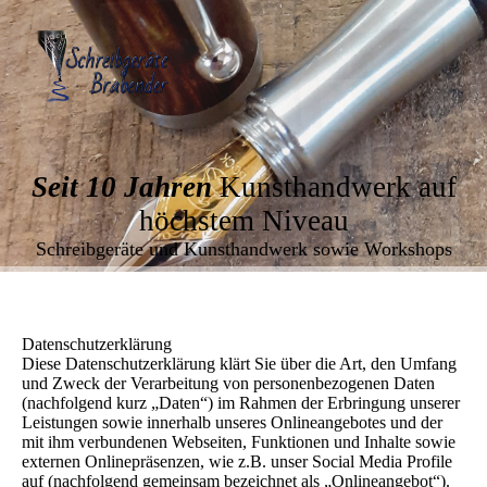
Seit 10 Jahren
Kunsthandwerk auf
höchstem Niveau
Schreibgeräte und Kunsthandwerk sowie Workshops
Datenschutzerklärung
Diese Datenschutzerklärung klärt Sie über die Art, den Umfang
und Zweck der Verarbeitung von personenbezogenen Daten
(nachfolgend kurz „Daten“) im Rahmen der Erbringung unserer
Leistungen sowie innerhalb unseres Onlineangebotes und der
mit ihm verbundenen Webseiten, Funktionen und Inhalte sowie
externen Onlinepräsenzen, wie z.B. unser Social Media Profile
auf (nachfolgend gemeinsam bezeichnet als „Onlineangebot“).