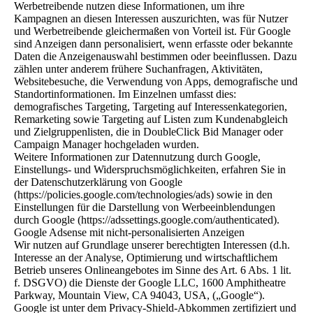
Werbetreibende nutzen diese Informationen, um ihre
Kampagnen an diesen Interessen auszurichten, was für Nutzer
und Werbetreibende gleichermaßen von Vorteil ist. Für Google
sind Anzeigen dann personalisiert, wenn erfasste oder bekannte
Daten die Anzeigenauswahl bestimmen oder beeinflussen. Dazu
zählen unter anderem frühere Suchanfragen, Aktivitäten,
Websitebesuche, die Verwendung von Apps, demografische und
Standortinformationen. Im Einzelnen umfasst dies:
demografisches Targeting, Targeting auf Interessenkategorien,
Remarketing sowie Targeting auf Listen zum Kundenabgleich
und Zielgruppenlisten, die in DoubleClick Bid Manager oder
Campaign Manager hochgeladen wurden.
Weitere Informationen zur Datennutzung durch Google,
Einstellungs- und Widerspruchsmöglichkeiten, erfahren Sie in
der Datenschutzerklärung von Google
(https://policies.google.com/technologies/ads) sowie in den
Einstellungen für die Darstellung von Werbeeinblendungen
durch Google (https://adssettings.google.com/authenticated).
Google Adsense mit nicht-personalisierten Anzeigen
Wir nutzen auf Grundlage unserer berechtigten Interessen (d.h.
Interesse an der Analyse, Optimierung und wirtschaftlichem
Betrieb unseres Onlineangebotes im Sinne des Art. 6 Abs. 1 lit.
f. DSGVO) die Dienste der Google LLC, 1600 Amphitheatre
Parkway, Mountain View, CA 94043, USA, („Google“).
Google ist unter dem Privacy-Shield-Abkommen zertifiziert und