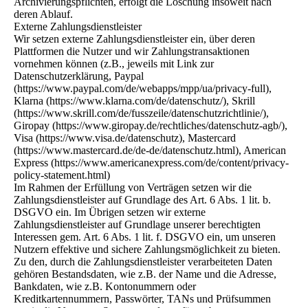
Archivierungspflichten, erfolgt die Löschung insoweit nach
deren Ablauf.
Externe Zahlungsdienstleister
Wir setzen externe Zahlungsdienstleister ein, über deren
Plattformen die Nutzer und wir Zahlungstransaktionen
vornehmen können (z.B., jeweils mit Link zur
Datenschutzerklärung, Paypal
(https://www.paypal.com/de/webapps/mpp/ua/privacy-full),
Klarna (https://www.klarna.com/de/datenschutz/), Skrill
(https://www.skrill.com/de/fusszeile/datenschutzrichtlinie/),
Giropay (https://www.giropay.de/rechtliches/datenschutz-agb/),
Visa (https://www.visa.de/datenschutz), Mastercard
(https://www.mastercard.de/de-de/datenschutz.html), American
Express (https://www.americanexpress.com/de/content/privacy-
policy-statement.html)
Im Rahmen der Erfüllung von Verträgen setzen wir die
Zahlungsdienstleister auf Grundlage des Art. 6 Abs. 1 lit. b.
DSGVO ein. Im Übrigen setzen wir externe
Zahlungsdienstleister auf Grundlage unserer berechtigten
Interessen gem. Art. 6 Abs. 1 lit. f. DSGVO ein, um unseren
Nutzern effektive und sichere Zahlungsmöglichkeit zu bieten.
Zu den, durch die Zahlungsdienstleister verarbeiteten Daten
gehören Bestandsdaten, wie z.B. der Name und die Adresse,
Bankdaten, wie z.B. Kontonummern oder
Kreditkartennummern, Passwörter, TANs und Prüfsummen