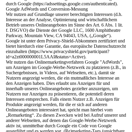
durch Google (https://adssettings.google.com/authenticated).
Google AdWords und Conversion-Messung
Wir nutzen auf Grundlage unserer berechtigten Interessen (d.h.
Interesse an der Analyse, Optimierung und wirtschaftlichem
Betrieb unseres Onlineangebotes im Sinne des Art. 6 Abs. 1 lit.
f. DSGVO) die Dienste der Google LLC, 1600 Amphitheatre
Parkway, Mountain View, CA 94043, USA, („Google“).
Google ist unter dem Privacy-Shield-Abkommen zertifiziert und
bietet hierdurch eine Garantie, das europäische Datenschutzrecht
einzuhalten (https://www.privacyshield.gov/participant?
id=a2zt000000001L5AAI&status=Active).
Wir nutzen das Onlinemarketingverfahren Google "AdWords",
um Anzeigen im Google-Werbe-Netzwerk zu platzieren (z.B., in
Suchergebnissen, in Videos, auf Webseiten, etc.), damit sie
Nutzern angezeigt werden, die ein mutmaßliches Interesse an
den Anzeigen haben. Dies erlaubt uns Anzeigen für und
innerhalb unseres Onlineangebotes gezielter anzuzeigen, um
Nutzern nur Anzeigen zu präsentieren, die potentiell deren
Interessen entsprechen. Falls einem Nutzer z.B. Anzeigen für
Produkte angezeigt werden, für die er sich auf anderen
Onlineangeboten interessiert hat, spricht man hierbei vom
„Remarketing“. Zu diesen Zwecken wird bei Aufruf unserer und
anderer Webseiten, auf denen das Google-Werbe-Netzwerk
aktiv ist, unmittelbar durch Google ein Code von Google
ausgeführt und es werden sog. (Re)marketing-Tags (unsichtbare