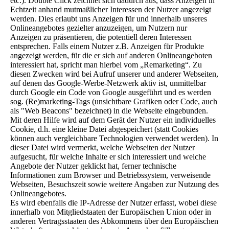
etc.). Double Click zeichnet sich dadurch aus, dass Anzeigen in
Echtzeit anhand mutmaßlicher Interessen der Nutzer angezeigt
werden. Dies erlaubt uns Anzeigen für und innerhalb unseres
Onlineangebotes gezielter anzuzeigen, um Nutzern nur
Anzeigen zu präsentieren, die potentiell deren Interessen
entsprechen. Falls einem Nutzer z.B. Anzeigen für Produkte
angezeigt werden, für die er sich auf anderen Onlineangeboten
interessiert hat, spricht man hierbei vom „Remarketing“. Zu
diesen Zwecken wird bei Aufruf unserer und anderer Webseiten,
auf denen das Google-Werbe-Netzwerk aktiv ist, unmittelbar
durch Google ein Code von Google ausgeführt und es werden
sog. (Re)marketing-Tags (unsichtbare Grafiken oder Code, auch
als "Web Beacons" bezeichnet) in die Webseite eingebunden.
Mit deren Hilfe wird auf dem Gerät der Nutzer ein individuelles
Cookie, d.h. eine kleine Datei abgespeichert (statt Cookies
können auch vergleichbare Technologien verwendet werden). In
dieser Datei wird vermerkt, welche Webseiten der Nutzer
aufgesucht, für welche Inhalte er sich interessiert und welche
Angebote der Nutzer geklickt hat, ferner technische
Informationen zum Browser und Betriebssystem, verweisende
Webseiten, Besuchszeit sowie weitere Angaben zur Nutzung des
Onlineangebotes.
Es wird ebenfalls die IP-Adresse der Nutzer erfasst, wobei diese
innerhalb von Mitgliedstaaten der Europäischen Union oder in
anderen Vertragsstaaten des Abkommens über den Europäischen