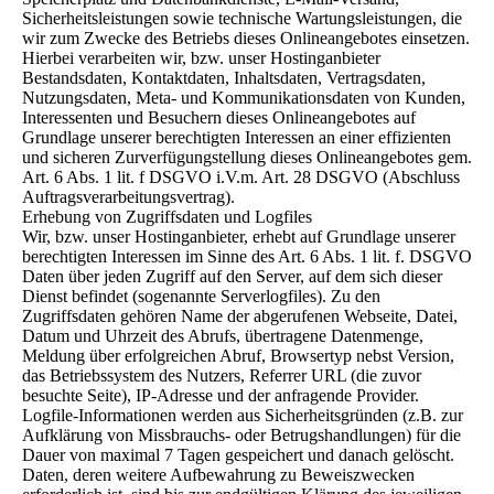
Sicherheitsleistungen sowie technische Wartungsleistungen, die
wir zum Zwecke des Betriebs dieses Onlineangebotes einsetzen.
Hierbei verarbeiten wir, bzw. unser Hostinganbieter
Bestandsdaten, Kontaktdaten, Inhaltsdaten, Vertragsdaten,
Nutzungsdaten, Meta- und Kommunikationsdaten von Kunden,
Interessenten und Besuchern dieses Onlineangebotes auf
Grundlage unserer berechtigten Interessen an einer effizienten
und sicheren Zurverfügungstellung dieses Onlineangebotes gem.
Art. 6 Abs. 1 lit. f DSGVO i.V.m. Art. 28 DSGVO (Abschluss
Auftragsverarbeitungsvertrag).
Erhebung von Zugriffsdaten und Logfiles
Wir, bzw. unser Hostinganbieter, erhebt auf Grundlage unserer
berechtigten Interessen im Sinne des Art. 6 Abs. 1 lit. f. DSGVO
Daten über jeden Zugriff auf den Server, auf dem sich dieser
Dienst befindet (sogenannte Serverlogfiles). Zu den
Zugriffsdaten gehören Name der abgerufenen Webseite, Datei,
Datum und Uhrzeit des Abrufs, übertragene Datenmenge,
Meldung über erfolgreichen Abruf, Browsertyp nebst Version,
das Betriebssystem des Nutzers, Referrer URL (die zuvor
besuchte Seite), IP-Adresse und der anfragende Provider.
Logfile-Informationen werden aus Sicherheitsgründen (z.B. zur
Aufklärung von Missbrauchs- oder Betrugshandlungen) für die
Dauer von maximal 7 Tagen gespeichert und danach gelöscht.
Daten, deren weitere Aufbewahrung zu Beweiszwecken