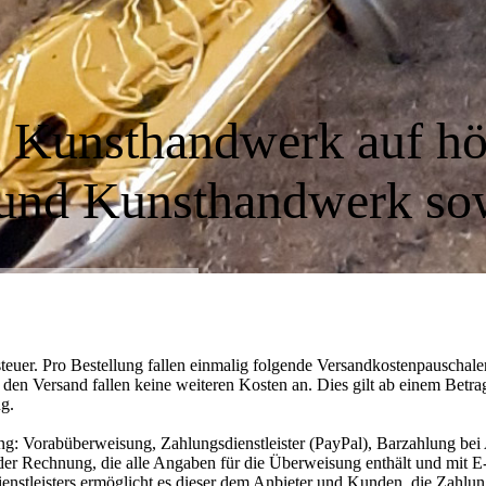
n
Kunsthandwerk auf hö
 und Kunsthandwerk s
steuer. Pro Bestellung fallen einmalig folgende Versandkostenpauschale
ür den Versand fallen keine weiteren Kosten an. Dies gilt ab einem Bet
g.
ng: Vorabüberweisung, Zahlungsdienstleister (PayPal), Barzahlung be
r Rechnung, die alle Angaben für die Überweisung enthält und mit E-
stleisters ermöglicht es dieser dem Anbieter und Kunden, die Zahlung