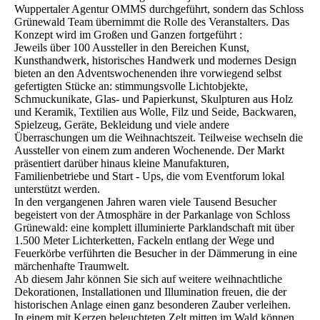
Wuppertaler Agentur OMMS durchgeführt, sondern das Schloss
Grünewald Team übernimmt die Rolle des Veranstalters. Das
Konzept wird im Großen und Ganzen fortgeführt :
Jeweils über 100 Aussteller in den Bereichen Kunst,
Kunsthandwerk, historisches Handwerk und modernes Design
bieten an den Adventswochenenden ihre vorwiegend selbst
gefertigten Stücke an: stimmungsvolle Lichtobjekte,
Schmuckunikate, Glas- und Papierkunst, Skulpturen aus Holz
und Keramik, Textilien aus Wolle, Filz und Seide, Backwaren,
Spielzeug, Geräte, Bekleidung und viele andere
Überraschungen um die Weihnachtszeit. Teilweise wechseln die
Aussteller von einem zum anderen Wochenende. Der Markt
präsentiert darüber hinaus kleine Manufakturen,
Familienbetriebe und Start - Ups, die vom Eventforum lokal
unterstützt werden.
In den vergangenen Jahren waren viele Tausend Besucher
begeistert von der Atmosphäre in der Parkanlage von Schloss
Grünewald: eine komplett illuminierte Parklandschaft mit über
1.500 Meter Lichterketten, Fackeln entlang der Wege und
Feuerkörbe verführten die Besucher in der Dämmerung in eine
märchenhafte Traumwelt.
Ab diesem Jahr können Sie sich auf weitere weihnachtliche
Dekorationen, Installationen und Illumination freuen, die der
historischen Anlage einen ganz besonderen Zauber verleihen.
In einem mit Kerzen beleuchteten Zelt mitten im Wald können