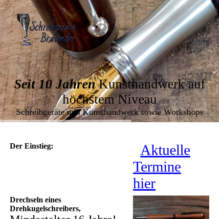
Seit 10 Jahren
Kunsthandwerk auf
höchstem Niveau
Schreibgeräte und Kunsthandwerk sowie Workshops
Der Einstieg:
Aktuelle
Termine
hier
Drechseln eines
Drehkugelschreibers,